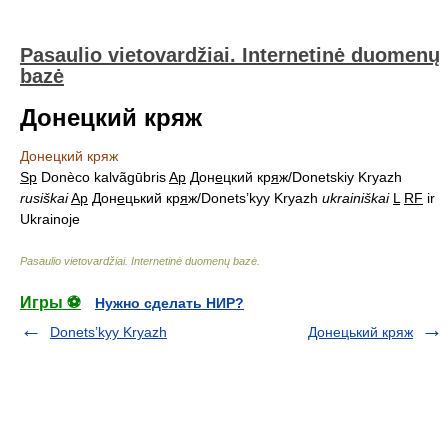
Pasaulio vietovardžiai. Internetinė duomenų
bazė
Донецкий кряж
Донецкий кряж
Sp
Donèco kalvãgūbris
Ap
Дон
е
цкий кр
я
ж/Donetskiy Kryazh
rusiškai
Ap
Дон
е
цький кр
я
ж/Donets’kyy Kryazh
ukrainiškai
L
RF
ir
Ukrainoje
Pasaulio vietovardžiai. Internetinė duomenų bazė
.
Игры ⚽
Нужно сделать НИР?
Donets’kyy Kryazh
Донецький кряж