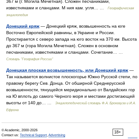
367 м (г. Могила Мечетная). Сложен песчаниками,
известняками и сланцами. М ния кам. угля… …
Географическая
энциклопедия
Донецкий кряж
— Донецкий кряж, возвышенность на юге
Восточно Европейской равнины, в Украине и России.
Простирается с северо запада на юго восток на 370 км. Высота
до 367 м (гора Могила Мечетная). Сложен в основном
песчаниками, известняками и сланцами. Сочетание… …
Словарь "География России"
Донецкая плоская возвышенность, или Донецкий кряж
—
Так называется волнистое плоскогорье Южно Русской степи, по
правому берегу Сев. Донца. От обширной Среднерусской
возвышенности, тянущейся меридионально от Валдайских гор
на Ю вплоть до самого Черного моря и местами достигающей
высоты от 140 до… …
Энциклопедический словарь Ф.А. Брокгауза и И.А.
Ефрона
© Academic, 2000-2026
18+
Contact us:
Technical Support
,
Advertising